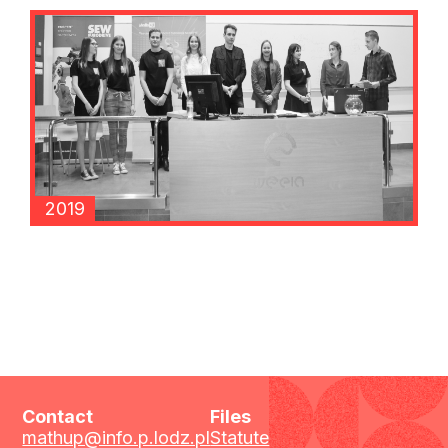
2019
Contact
Files
mathup@info.p.lodz.pl
Statute