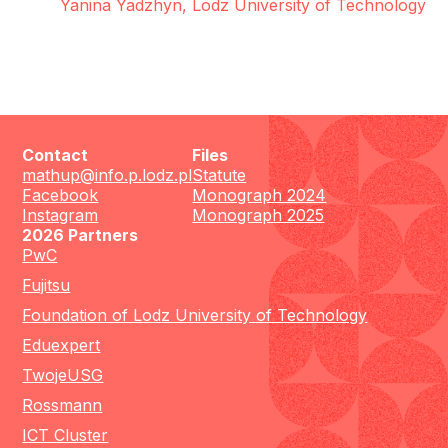
Yanina Yadzhyn, Lodz University of Technology
Contact
Files
mathup@info.p.lodz.pl
Statute
Facebook
Monograph 2024
Instagram
Monograph 2025
2026 Partners
PwC
Fujitsu
Foundation of Lodz University of Technology
Eduexpert
TwojeUSG
Rossmann
ICT Cluster