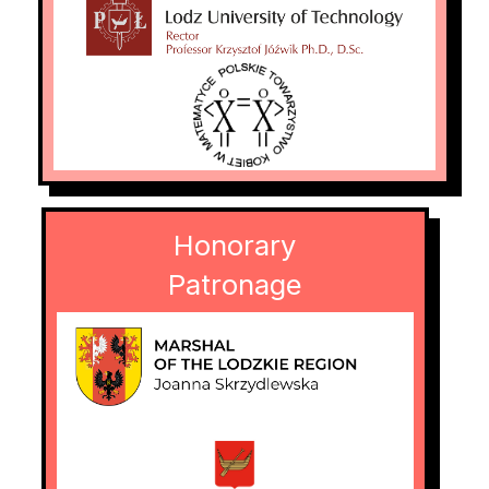
eksperymentuje z programowaniem funkcyjnym
i metodami formalnymi.
Honorary
Patronage