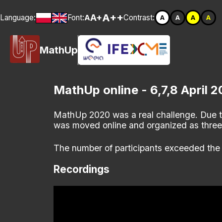
A++
A+
Language:
Font:
Contrast:
A
A
A
A
A
MathUp
MathUp online - 6,7,8 April 
MathUp 2020 was a real challenge. Due to
was moved online and organized as three
The number of participants exceeded the 
Recordings