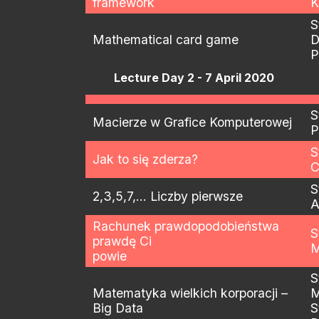
framework
K
S
Mathematical card game
D
P
Lecture Day 2 - 7 April 2020
S
Macierze w Grafice Komputerowej
P
S
Jak to się zderza?
C
S
2,3,5,7,… Liczby pierwsze
A
Rachunek prawdopodobieństwa
S
prawdę Ci
M
powie
S
Matematyka wielkich korporacji –
M
Big Data
S