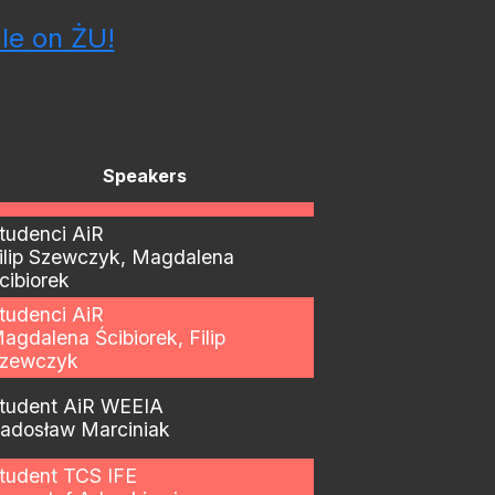
cle on ŻU!
Speakers
tudenci AiR
ilip Szewczyk, Magdalena
cibiorek
tudenci AiR
agdalena Ścibiorek, Filip
zewczyk
tudent AiR WEEIA
adosław Marciniak
tudent TCS IFE