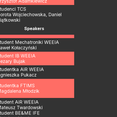
rzysztof Adamkiewicz
tudenci TCS
orota Wojciechowska, Daniel
iątkowski
Speakers
tudent Mechatroniki WEEIA
aweł Kołaczyński
tudent IB WEEIA
ezary Bujak
tudentka AiR WEEIA
gnieszka Pukacz
tudentka FTIMS
agdalena Młodzik
tudent AiR WEEIA
ateusz Twardowski
tudent BE&ME IFE