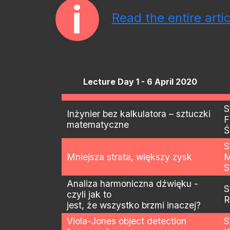
i
Read the entire arti
Lecture Day 1 - 6 April 2020
S
Inżynier bez kalkulatora – sztuczki
F
matematyczne
Ś
S
Mniejsza strata, większy zysk
M
S
Analiza harmoniczna dźwięku -
S
czyli jak to
R
jest, że wszystko brzmi inaczej?
Viola-Jones object detection
S