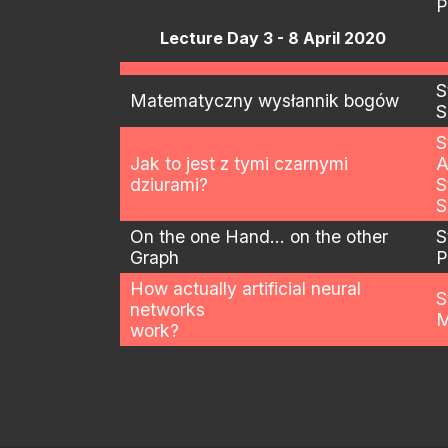
P
Lecture Day 3 - 8 April 2020
S
Matematyczny wysłannik bogów
S
S
Jak to jest z tymi czarnymi
A
dziurami?
S
S
On the one Hand… on the other
S
Graph
P
How actually artificial neural
S
networks
M
work?