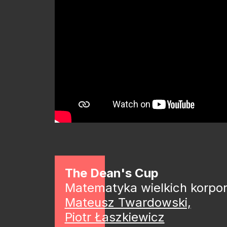
The Dean's Cup
Matematyka wielkich korpora
Mateusz Twardowski,
Piotr Łaszkiewicz