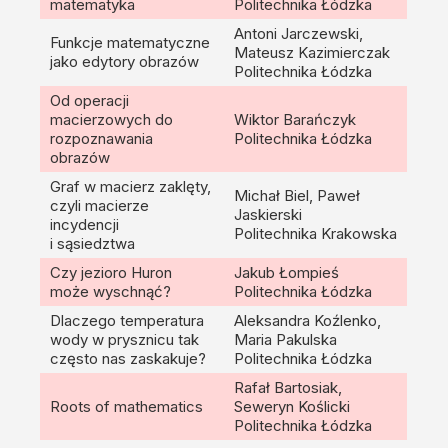
matematyka
Politechnika Łódzka
Antoni Jarczewski,
Funkcje matematyczne
Mateusz Kazimierczak
jako edytory obrazów
Politechnika Łódzka
Od operacji
macierzowych do
Wiktor Barańczyk
rozpoznawania
Politechnika Łódzka
obrazów
Graf w macierz zaklęty,
Michał Biel, Paweł
czyli macierze
Jaskierski
incydencji
Politechnika Krakowska
i sąsiedztwa
Czy jezioro Huron
Jakub Łompieś
może wyschnąć?
Politechnika Łódzka
Dlaczego temperatura
Aleksandra Koźlenko,
wody w prysznicu tak
Maria Pakulska
często nas zaskakuje?
Politechnika Łódzka
Rafał Bartosiak,
Roots of mathematics
Seweryn Koślicki
Politechnika Łódzka