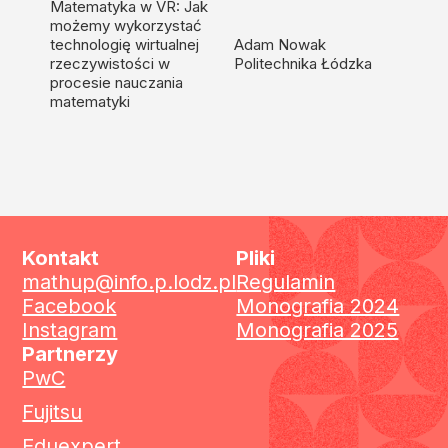
Matematyka w VR: Jak
możemy wykorzystać
technologię wirtualnej
Adam Nowak
rzeczywistości w
Politechnika Łódzka
procesie nauczania
matematyki
Kontakt
Pliki
mathup@info.p.lodz.pl
Regulamin
Facebook
Monografia 2024
Instagram
Monografia 2025
Partnerzy
PwC
Fujitsu
Eduexpert